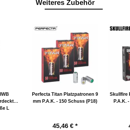
Weiteres Zubehör
 IWB
Perfecta Titan Platzpatronen 9
Skullfire
erdeckt
mm P.A.K. - 150 Schuss (P18)
P.A.K. 
ße L
45,46 €
*