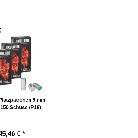
 Platzpatronen 9 mm
- 150 Schuss (P18)
45,46 €
*