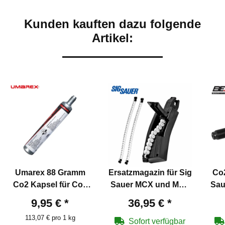
Kunden kauften dazu folgende
Artikel:
Umarex 88 Gramm
Ersatzmagazin für Sig
Co2
Co2 Kapsel für Co2
Sauer MCX und MPX
Sau
Waffen
Co2-Gewehr
1
9,95 €
*
36,95 €
*
113,07 € pro 1 kg
Sofort verfügbar