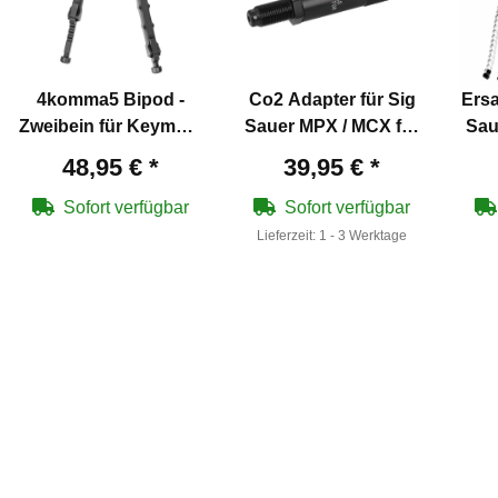
4komma5 Bipod -
Co2 Adapter für Sig
Ersa
Zweibein für Keymod-
Sauer MPX / MCX für
Sau
Schienen
12 g Co2 Kapsel
48,95 €
*
39,95 €
*
Sofort verfügbar
Sofort verfügbar
Lieferzeit:
1 - 3 Werktage