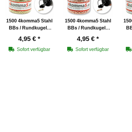
1500 4komma5 Stahl
1500 4komma5 Stahl
150
BBs / Rundkugeln
BBs / Rundkugeln
BB
Kaliber 4,5 mm mit
Kaliber 4,5 mm
4,95 €
*
4,95 €
*
Messing überzogen
verkupfert für Co2-
v
für Co2-Waffen
Waffen
Sofort verfügbar
Sofort verfügbar