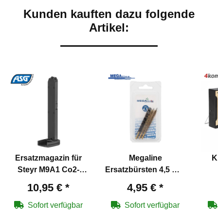
Kunden kauften dazu folgende
Artikel:
Ersatzmagazin für
Megaline
K
Steyr M9A1 Co2-
Ersatzbürsten 4,5 mm
Pistole 4,5 mm BB
Set für
Zi
10,95 €
*
4,95 €
*
Druckluftwaffen
Sofort verfügbar
Sofort verfügbar