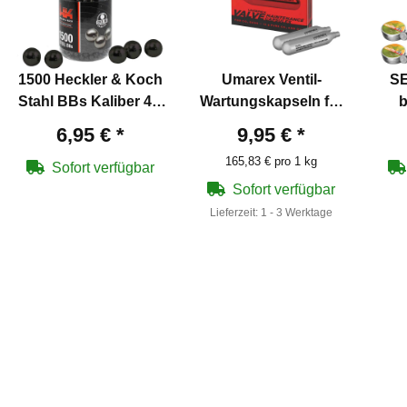
1500 Heckler & Koch
Umarex Ventil-
SE
Stahl BBs Kaliber 4,5
Wartungskapseln für
b
mm Schwarz
Co2-Waffen 5 Stück
Di
6,95 €
*
9,95 €
*
165,83 € pro 1 kg
Sofort verfügbar
Sofort verfügbar
Lieferzeit:
1 - 3 Werktage