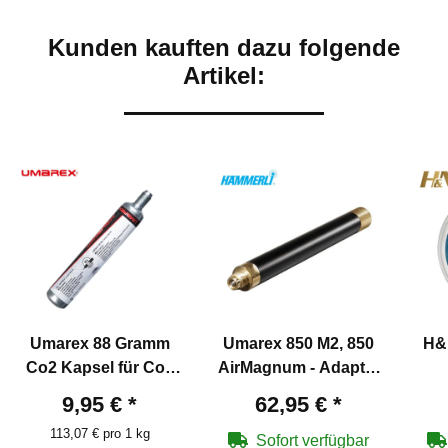
Kunden kauften dazu folgende
Artikel:
Umarex 88 Gramm
Umarex 850 M2, 850
H&
Co2 Kapsel für Co2
AirMagnum - Adapter
Waffen
für zwei 12 Gramm
9,95 €
*
62,95 €
*
Co2-Kapseln
113,07 € pro 1 kg
Sofort verfügbar