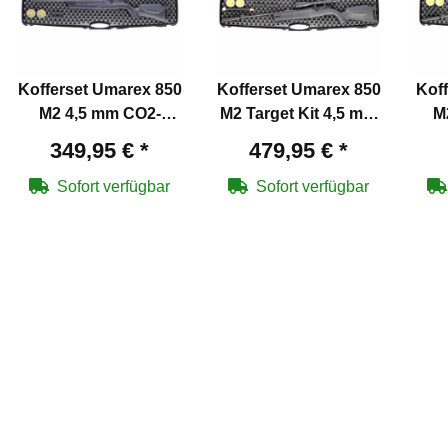
Kofferset Umarex 850
Kofferset Umarex 850
Kof
M2 4,5 mm CO2-
M2 Target Kit 4,5 mm
M
Gewehr (P18)
CO2-Gewehr (P18)
CO
349,95 €
*
479,95 €
*
Sofort verfügbar
Sofort verfügbar