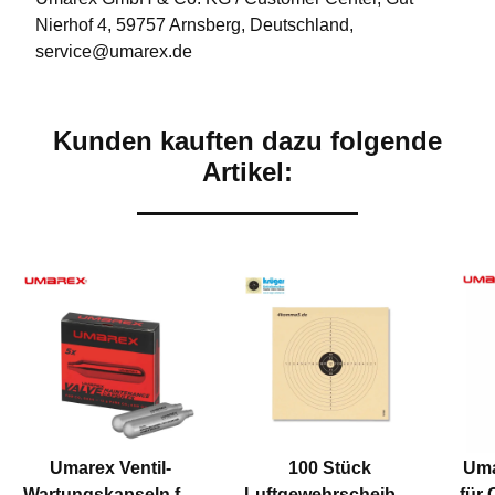
Nierhof 4, 59757 Arnsberg, Deutschland,
service@umarex.de
Kunden kauften dazu folgende
Artikel:
Umarex Ventil-
100 Stück
Uma
Wartungskapseln für
Luftgewehrscheiben
für 