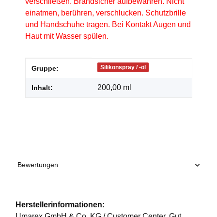
verschließen. Brandsicher aufbewahren. Nicht
einatmen, berühren, verschlucken. Schutzbrille
und Handschuhe tragen. Bei Kontakt Augen und
Haut mit Wasser spülen.
Produkteigenschaft
Wert
Silikonspray / -öl
Gruppe:
200,00 ml
Inhalt:
Bewertungen
Herstellerinformationen:
Umarex GmbH & Co. KG / Customer Center, Gut