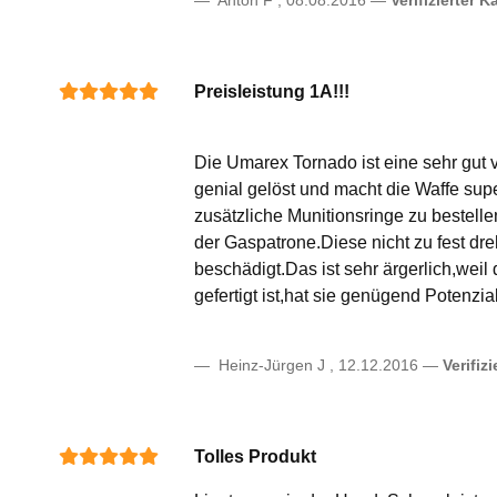
Anton F
,
08.08.2016
Verifizierter K
Preisleistung 1A!!!
Die Umarex Tornado ist eine sehr gut 
genial gelöst und macht die Waffe supe
zusätzliche Munitionsringe zu bestell
der Gaspatrone.Diese nicht zu fest dre
beschädigt.Das ist sehr ärgerlich,wei
gefertigt ist,hat sie genügend Potenz
Heinz-Jürgen J
,
12.12.2016
Verifiz
Tolles Produkt