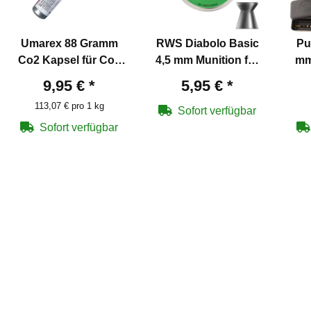
Umarex 88 Gramm
RWS Diabolo Basic
Pu
Co2 Kapsel für Co2
4,5 mm Munition für
mm
Waffen
Luftgewehre
Schn
9,95 €
*
5,95 €
*
113,07 € pro 1 kg
Sofort verfügbar
Sofort verfügbar