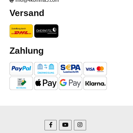
info@4komma5.com
Versand
Zahlung