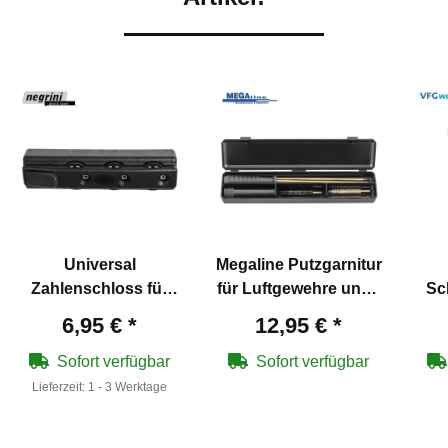
Universal
Megaline Putzgarnitur
Zahlenschloss für
für Luftgewehre und -
Sc
Waffenkoffer des
pistolen 4,5 mm
6,95 €
*
12,95 €
*
Types SEC Schwarz
L
Sofort verfügbar
Sofort verfügbar
Lieferzeit:
1 - 3 Werktage