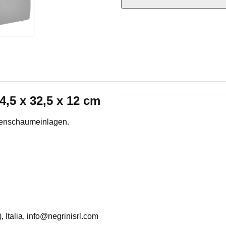
4,5 x 32,5 x 12 cm
Produkteigenschaft
Wert
penschaumeinlagen.
, Italia, info@negrinisrl.com