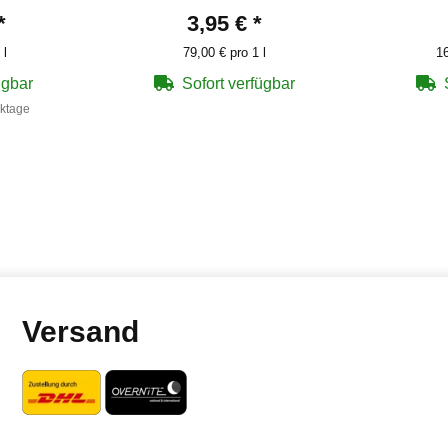
*
3,95 €
*
 l
79,00 € pro 1 l
16
ügbar
Sofort verfügbar
rktage
Versand