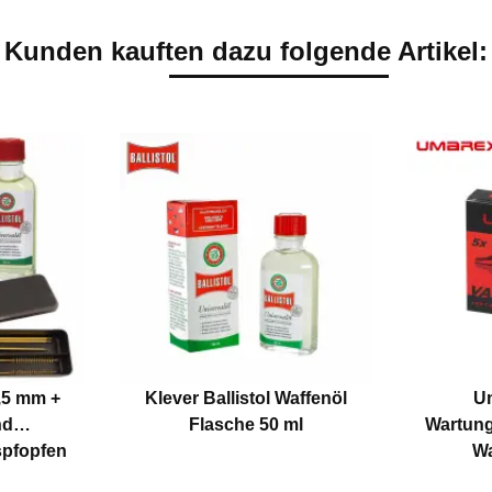
Kunden kauften dazu folgende Artikel:
4,5 mm +
Klever Ballistol Waffenöl
Um
nd
Flasche 50 ml
Wartung
spfopfen
Wa