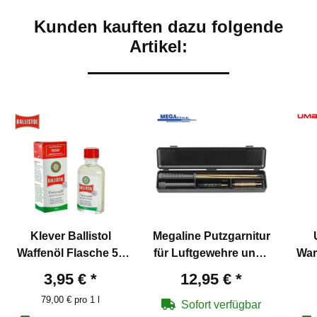
Kunden kauften dazu folgende
Artikel:
Klever Ballistol
Megaline Putzgarnitur
Waffenöl Flasche 50
für Luftgewehre und -
War
ml
pistolen 4,5 mm
Co2
3,95 €
*
12,95 €
*
79,00 € pro 1 l
Sofort verfügbar