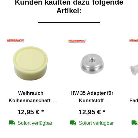
Kunden kauften dazu folgende
Artikel:
Weihrauch
HW 35 Adapter für
Kolbenmanschette
Kunststoff-
Fed
HW35 / 80 / 90 -
Kolbendichtung -
12,95 €
*
12,95 €
*
Weihrauch
Weihrauch
Art
Artikelnummer 9069
Artikelnummer 8622
Sofort verfügbar
Sofort verfügbar