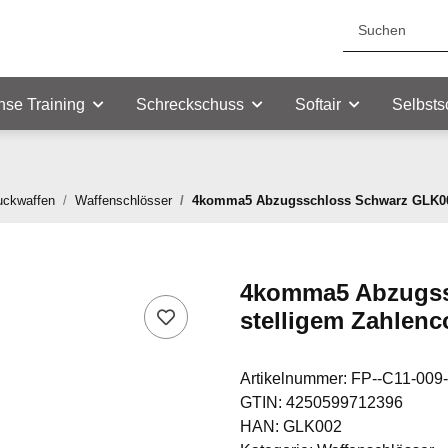
nse Training
Schreckschuss
Softair
Selbsts
uckwaffen
Waffenschlösser
4komma5 Abzugsschloss Schwarz GLK002
4komma5 Abzugss
stelligem Zahlen
Artikelnummer:
FP--C11-009
GTIN:
4250599712396
HAN:
GLK002