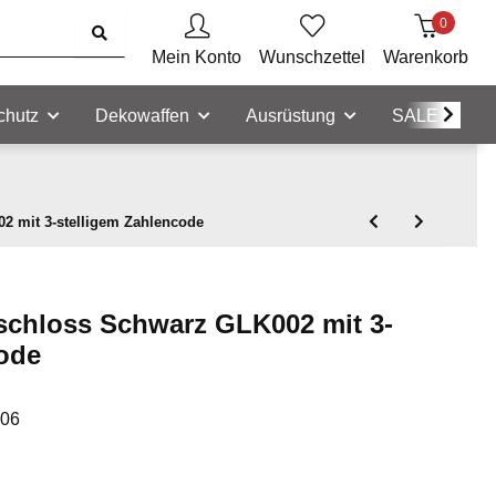
0
Mein Konto
Wunschzettel
Warenkorb
chutz
Dekowaffen
Ausrüstung
SALE
 mit 3-stelligem Zahlencode
chloss Schwarz GLK002 mit 3-
code
-06