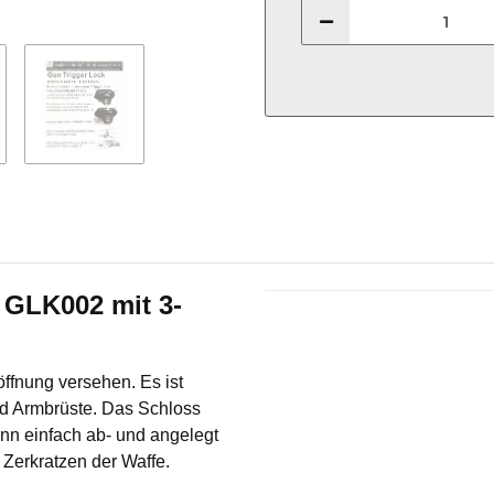
GLK002 mit 3-
Produkteigenschaft
Wert
ffnung versehen. Es ist
nd Armbrüste. Das Schloss
nn einfach ab- und angelegt
Zerkratzen der Waffe.