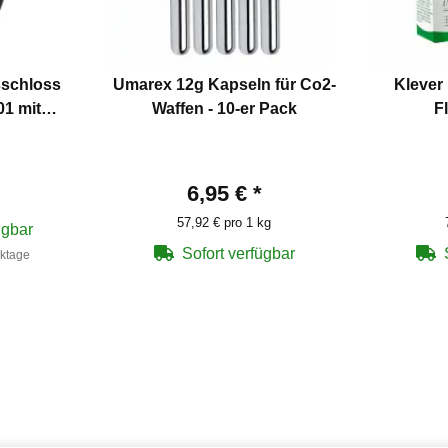
schloss
Umarex 12g Kapseln für Co2-
Klever 
1 mit
Waffen - 10-er Pack
F
6,95 €
*
57,92 € pro 1 kg
ügbar
Sofort verfügbar
rktage