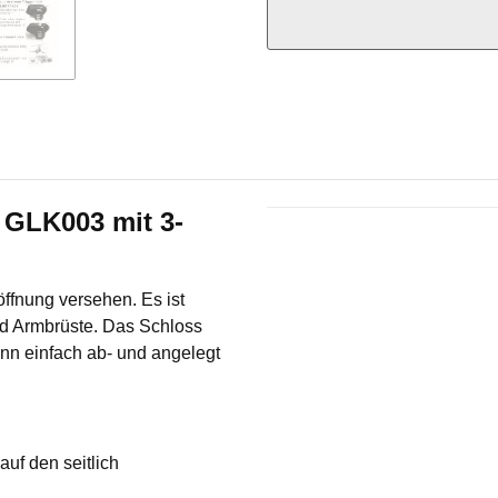
GLK003 mit 3-
Produkteigenschaft
Wert
ffnung versehen. Es ist
nd Armbrüste. Das Schloss
nn einfach ab- und angelegt
auf den seitlich