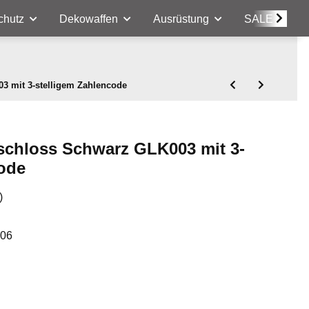
chutz
Dekowaffen
Ausrüstung
SALE
 mit 3-stelligem Zahlencode
chloss Schwarz GLK003 mit 3-
code
)
-06