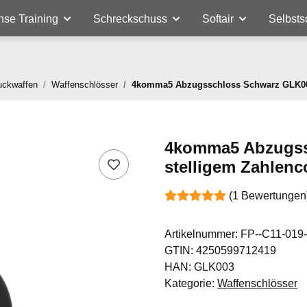
nse Training
Schreckschuss
Softair
Selbsts
uckwaffen
Waffenschlösser
4komma5 Abzugsschloss Schwarz GLK003
4komma5 Abzugss
stelligem Zahlen
(1 Bewertungen
Artikelnummer:
FP--C11-019
GTIN:
4250599712419
HAN:
GLK003
Kategorie:
Waffenschlösser