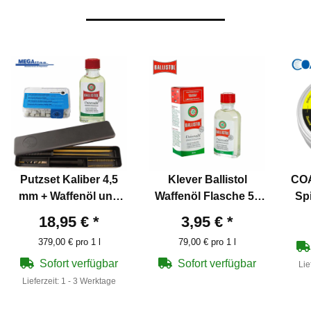
Putzset Kaliber 4,5
Klever Ballistol
COA
mm + Waffenöl und
Waffenöl Flasche 50
Spi
Schnellreinigungspfopfen
ml
18,95 €
*
3,95 €
*
379,00 € pro 1 l
79,00 € pro 1 l
Sofort verfügbar
Sofort verfügbar
Lie
Lieferzeit:
1 - 3 Werktage