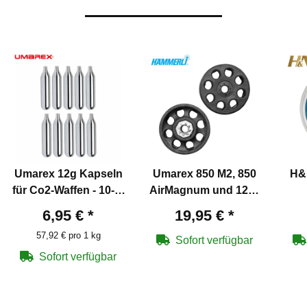
Umarex 12g Kapseln
Umarex 850 M2, 850
H&
für Co2-Waffen - 10-er
AirMagnum und 1250
Pack
Dominator
6,95 €
*
19,95 €
*
Trommelmagazine 4,5
57,92 € pro 1 kg
mm
Sofort verfügbar
Sofort verfügbar