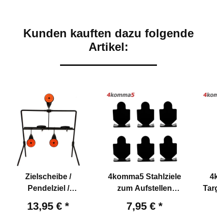
Kunden kauften dazu folgende
Artikel:
Zielscheibe /
4komma5 Stahlziele
4
Pendelziel /
zum Aufstellen
Targ
Schießspiel T10 für
Silhouetten - 6 Stück
f
13,95 €
*
7,95 €
*
Luftgewehre