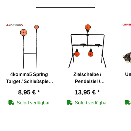
4komma5 Spring
Zielscheibe /
Um
Target / Schießspiel -
Pendelziel /
für Luftgewehre
Schießspiel T10 für
Zie
8,95 €
*
13,95 €
*
Luftgewehre
Sofort verfügbar
Sofort verfügbar