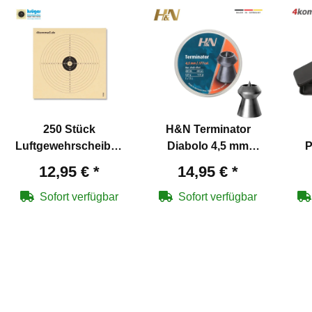
250 Stück
H&N Terminator
Luftgewehrscheiben
Diabolo 4,5 mm
P
14 x 14 cm
Luftgewehrkugeln
Lu
12,95 €
*
14,95 €
*
p
Sofort verfügbar
Sofort verfügbar