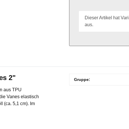
x
Dieser Artikel hat Va
aus.
es 2"
Produkteigenschaft
Wert
Gruppe:
en aus TPU
die Vanes elastisch
 (ca. 5,1 cm). Im