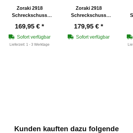
Zoraki 2918
Zoraki 2918
Schreckschuss
Schreckschuss
S
Pistole brüniert 9 mm
Pistole Matt Chrom 9
Pi
169,95 €
*
179,95 €
*
P.A.K. (P18)
mm P.A.K. (P18)
Sofort verfügbar
Sofort verfügbar
Lieferzeit:
1 - 3 Werktage
Lie
Kunden kauften dazu folgende