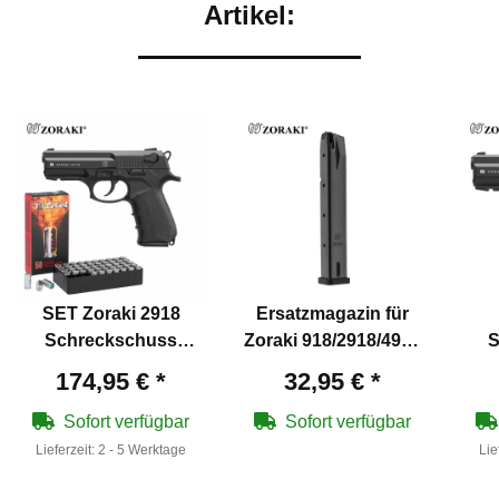
Artikel:
SET Zoraki 2918
Ersatzmagazin für
Schreckschuss
Zoraki 918/2918/4918
S
Pistole brüniert 9 mm
Schreckschuss
Pist
174,95 €
*
32,95 €
*
P.A.K. (P18) + 50
Pistole 9 mm P.A.K. -
Platzpatronen 9 mm
25 Schuss
Sofort verfügbar
Sofort verfügbar
P.A.K.
Lieferzeit:
2 - 5 Werktage
Lie