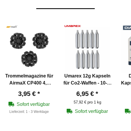
Trommelmagazine für
Umarex 12g Kapseln
D
AirmaX CP400 4,5
für Co2-Waffen - 10-er
Kaps
mm Diabolo Co2-
Pack
3,95 €
*
6,95 €
*
Pistolen
57,92 € pro 1 kg
Sofort verfügbar
Sofort verfügbar
Lieferzeit:
1 - 3 Werktage