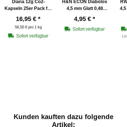
Diana 12g Co2-
H&N ECON Diabolos
RW
Kapseln 25er Pack für
4,5 mm Glatt 0,48
4,5
Co2-Waffen
Gramm
16,95 €
*
4,95 €
*
56,50 € pro 1 kg
Sofort verfügbar
Sofort verfügbar
Lie
Kunden kauften dazu folgende
Artikel: