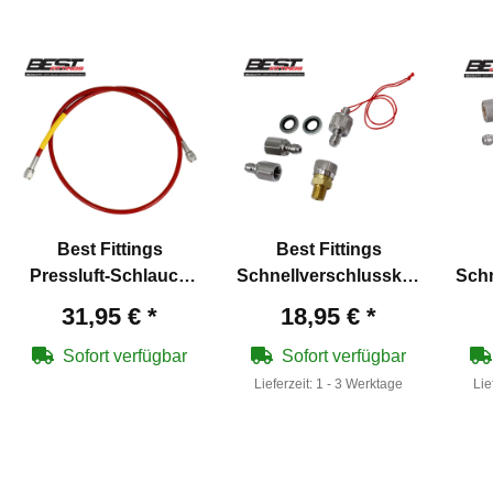
Best Fittings
Best Fittings
Pressluft-Schlauch
Schnellverschlusskupplung
Sch
1000 mm für Pressluft
Starter Set für
31,95 €
*
18,95 €
*
bis 300 bar
Pressluft
Pr
Sofort verfügbar
Sofort verfügbar
Lieferzeit:
1 - 3 Werktage
Lie