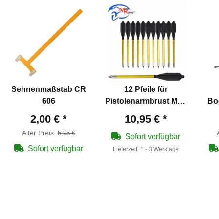
Sehnenmaßstab CR
12 Pfeile für
606
Pistolenarmbrust Man
Bo
Kung Hawk®
2,00 €
*
10,95 €
*
Aluminium 6,5" 16,5
Alter Preis:
5,95 €
cm
Sofort verfügbar
Sofort verfügbar
Lieferzeit:
1 - 3 Werktage