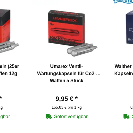
ln (25er
Umarex Ventil-
Walther
ffen 12g
Wartungskapseln für Co2-
Kapseln
Waffen 5 Stück
*
9,95 €
*
kg
165,83 € pro 1 kg
8
ügbar
Sofort verfügbar