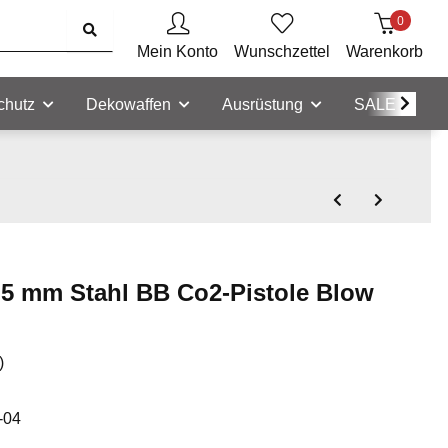
0
Mein Konto
Wunschzettel
Warenkorb
chutz
Dekowaffen
Ausrüstung
SALE
,5 mm Stahl BB Co2-Pistole Blow
)
-04