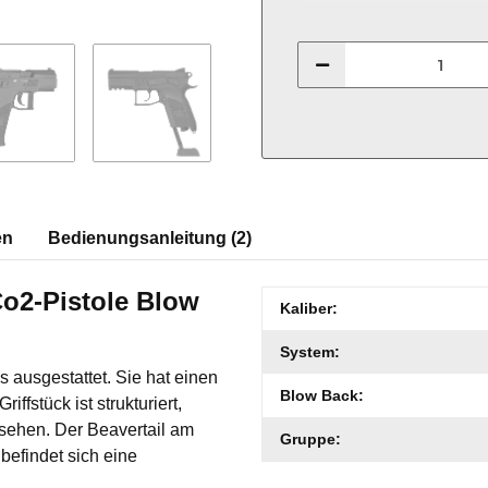
en
Bedienungsanleitung (2)
Co2-Pistole Blow
Produkteigenschaft
Wert
Kaliber:
System:
gs ausgestattet. Sie hat einen
Blow Back:
iffstück ist strukturiert,
rsehen. Der Beavertail am
Gruppe:
befindet sich eine