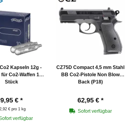
 Co2 Kapseln 12g -
CZ75D Compact 4,5 mm Stahl
 für Co2-Waffen 10
BB Co2-Pistole Non Blow
Stück
Back (P18)
9,95 €
*
62,95 €
*
2,92 € pro 1 kg
Sofort verfügbar
Sofort verfügbar