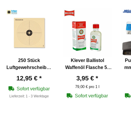
250 Stück
Klever Ballistol
Pu
Luftgewehrscheiben
Waffenöl Flasche 50
mm
14 x 14 cm
ml
Schn
12,95 €
*
3,95 €
*
79,00 € pro 1 l
Sofort verfügbar
Sofort verfügbar
Lieferzeit:
1 - 3 Werktage