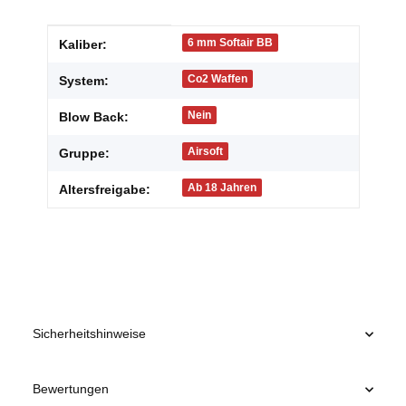
Produkteigenschaft
Wert
6 mm Softair BB
Kaliber:
Co2 Waffen
System:
Nein
Blow Back:
Airsoft
Gruppe:
Ab 18 Jahren
Altersfreigabe:
Sicherheitshinweise
Bewertungen