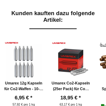
Kunden kauften dazu folgende
Artikel:
Umarex 12g Kapseln
Umarex Co2-Kapseln
für Co2-Waffen - 10-er
(25er Pack) für Co2-
Sp
Pack
Waffen 12g
Sch
6,95 €
*
18,95 €
*
57,92 € pro 1 kg
63,17 € pro 1 kg