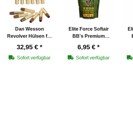
Dan Wesson
Elite Force Softair
El
Revolver Hülsen für
BB's Premium
Softair-Co2-Revolver
Selection - 6 mm
S
32,95 €
*
6,95 €
*
6 mm BB - 25 Stück
BB/0,25 g/2500 Stück
BB/
Zipper Bag
Sofort verfügbar
Sofort verfügbar