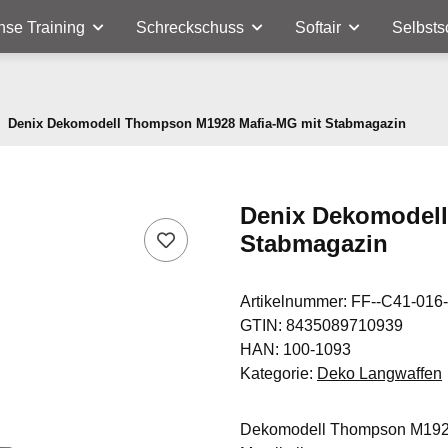
nse Training
Schreckschuss
Softair
Selbsts
Denix Dekomodell Thompson M1928 Mafia-MG mit Stabmagazin
Denix Dekomodel
Stabmagazin
Artikelnummer:
FF--C41-016
GTIN:
8435089710939
HAN:
100-1093
Kategorie:
Deko Langwaffen
Dekomodell Thompson M1928 M