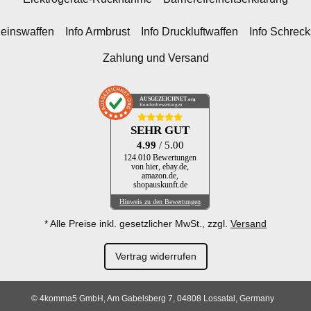
heinswaffen
Info Armbrust
Info Druckluftwaffen
Info Schrec
Zahlung und Versand
AUSGEZEICHNET
.org
Kundenbewertungen
SEHR GUT
4.99
/ 5.00
124.010 Bewertungen
von hier, ebay.de,
amazon.de,
shopauskunft.de
Hinweis zu den Bewertungen
* Alle Preise inkl. gesetzlicher MwSt., zzgl.
Versand
Vertrag widerrufen
© 4komma5 GmbH, Am Gabelsberg 7, 04808 Lossatal, Germany