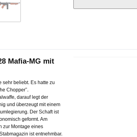
8 Mafia-MG mit
Produkteigenschaft
Wert
ehr beliebt. Es hatte zu
The Chopper".
waffe, darauf legt der
ähig und überzeugt mit einem
umlegierung. Der Schaft ist
rgonomisch geformt. Am
en zur Montage eines
s Stabmagazin ist entnehmbar.