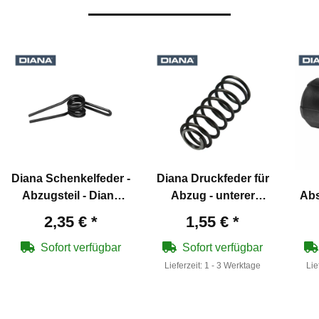
Diana Schenkelfeder -
Diana Druckfeder für
Abzugsteil - Diana
Abzug - unterer
Abs
Artikelnummer
Haken - Diana
5
2,35 €
*
1,55 €
*
30318300
Artikelnummer
30035000
Sofort verfügbar
Sofort verfügbar
Lieferzeit:
1 - 3 Werktage
Lie