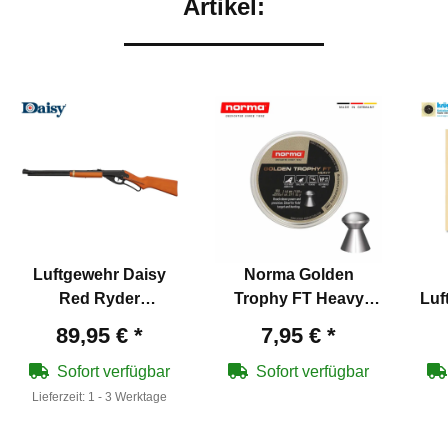
Artikel:
Luftgewehr Daisy
Norma Golden
Red Ryder
Trophy FT Heavy
Luf
Unterhebelspanner
Diabolos 4,5 mm
89,95 €
*
7,95 €
*
4,5 mm (P18) BB
Sofort verfügbar
Sofort verfügbar
Lieferzeit:
1 - 3 Werktage