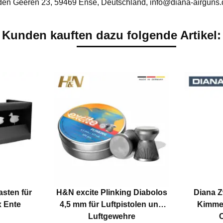
n Geeren 23, 59469 Ense, Deutschland, info@diana-airguns.
Kunden kauften dazu folgende Artikel:
sten für
H&N excite Plinking Diabolos
Diana Z
x Ente
4,5 mm für Luftpistolen und
Kimmen
Luftgewehre
C