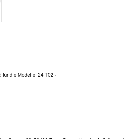
Produkteigenschaft
Wert
 für die Modelle: 24 T02 -