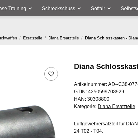
nse Training
Schreckschuss
Softair
Selbsts
uckwaffen
Ersatzteile
Diana Ersatzteile
Diana Schlosskasten - Dia
Diana Schlosskast
Artikelnummer:
AD--C38-077
GTIN:
4250599703929
HAN:
30308800
Kategorie:
Diana Ersatzteile
Luftgewehrersatzteil für DIA
24 T02 - T04.