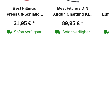
Best Fittings
Best Fittings DIN
Pressluft-Schlauch
Airgun Charging Kit -
Luf
1000 mm für Pressluft
Manometer mit
31,95 €
*
89,95 €
*
bis 300 bar
Füllschlauch
Sofort verfügbar
Sofort verfügbar