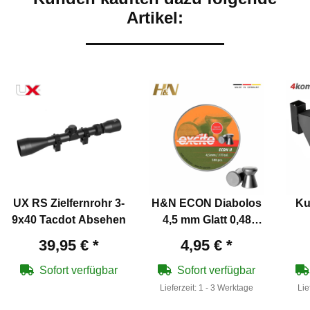
Artikel:
UX RS Zielfernrohr 3-
H&N ECON Diabolos
Ku
9x40 Tacdot Absehen
4,5 mm Glatt 0,48
Gramm
Zi
39,95 €
*
4,95 €
*
Sofort verfügbar
Sofort verfügbar
Lieferzeit:
1 - 3 Werktage
Lie