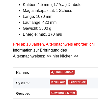
Kaliber: 4,5 mm (.177cal) Diabolo
Magazinkapazität: 1 Schuss
Länge: 1070 mm
Lauflänge: 420 mm
Gewicht: 3300 g
Energie: max. 170 m/s
Frei ab 18 Jahren, Altersnachweis erforderlich!
Information zur Erbringung des
Altersnachweises:
>> hier klicken <<
Produkteigenschaft
Wert
4,5 mm Diabolo
Kaliber:
Knicklauf
Federdruck
System:
Gewehre 4,5 mm
Gruppe: