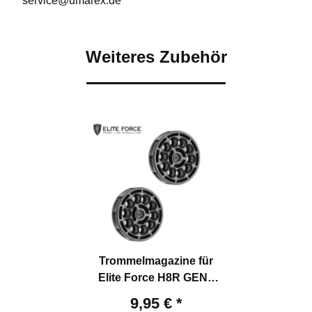
service@umarex.de
Weiteres Zubehör
Trommelmagazine für
Elite Force H8R GEN2
Softair-Co2-Revolver
9,95 €
*