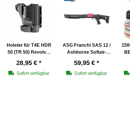
Holster für T4E HDR
ASG Franchi SAS 12 /
150
50 (TR 50) Revolver
Ashborne Softair-
BB
Co2
Gewehr Kaliber 6 mm
28,95 €
*
59,95 €
*
BB Federdruck
ve
Schwarz (P18)
Sofort verfügbar
Sofort verfügbar