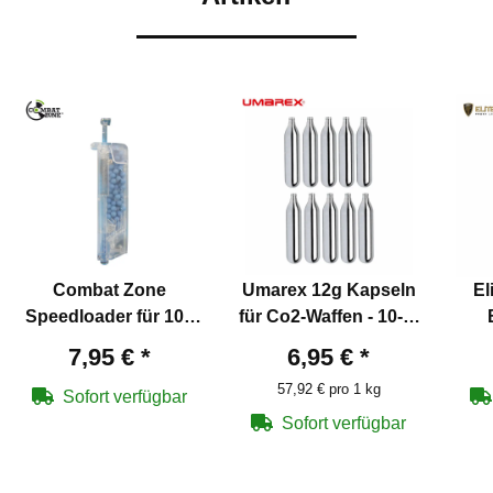
Combat Zone
Umarex 12g Kapseln
El
Speedloader für 100
für Co2-Waffen - 10-er
Softair BB Kaliber 6
Pack
S
7,95 €
*
6,95 €
*
mm
BB/
57,92 € pro 1 kg
Sofort verfügbar
Sofort verfügbar