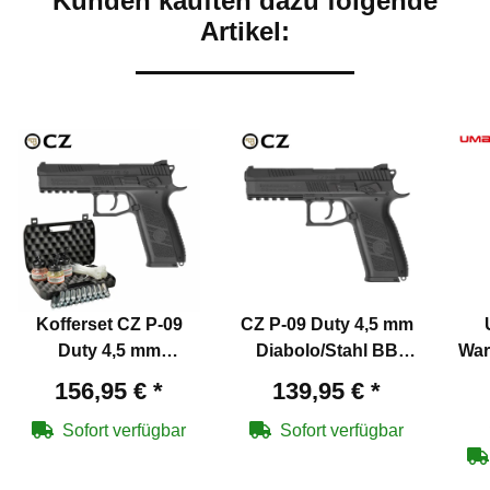
Kunden kauften dazu folgende
Artikel:
Kofferset CZ P-09
CZ P-09 Duty 4,5 mm
Duty 4,5 mm
Diabolo/Stahl BB
War
Diabolo/Stahl BB
Co2-Pistole Blow
Co2
156,95 €
*
139,95 €
*
Co2-Pistole Blow
Back (P18)
Back (P18)
Sofort verfügbar
Sofort verfügbar