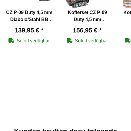
CZ P-09 Duty 4,5 mm
Kofferset CZ P-09
Kom
Diabolo/Stahl BB
Duty 4,5 mm
Co2-Pistole Blow
Diabolo/Stahl BB
D
139,95 €
*
156,95 €
*
Back (P18)
Co2-Pistole Blow
C
Back (P18)
Bac
Sofort verfügbar
Sofort verfügbar
Kaps