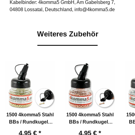
Kabelbinder: 4komma5 GmbH, Am Gabelsberg 7,
04808 Lossatal, Deutschland, info@4komma5.de
Weiteres Zubehör
1500 4komma5 Stahl
1500 4komma5 Stahl
150
BBs / Rundkugeln
BBs / Rundkugeln
BB
Kaliber 4,5 mm mit
Kaliber 4,5 mm
4,95 €
*
4,95 €
*