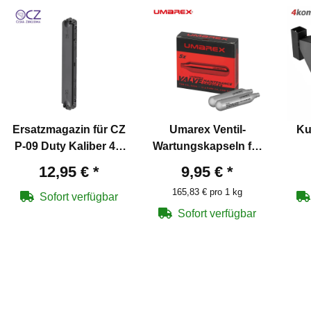
Ersatzmagazin für CZ
Umarex Ventil-
Ku
P-09 Duty Kaliber 4,5
Wartungskapseln für
mm Diabolo 16
Co2-Waffen 5 Stück
Zi
12,95 €
*
9,95 €
*
Schuss
165,83 € pro 1 kg
Sofort verfügbar
Sofort verfügbar