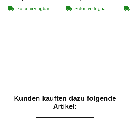
Messing überzogen
verkupfert für Co2-
v
für Co2-Waffen
Waffen
Sofort verfügbar
Sofort verfügbar
Kunden kauften dazu folgende
Artikel: