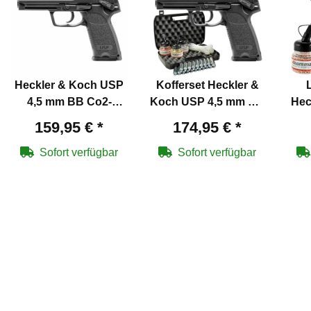
Heckler & Koch USP
Kofferset Heckler &
4,5 mm BB Co2-
Koch USP 4,5 mm BB
Hec
Pistole mit Blowback
Co2-Pistole mit
4
159,95 €
*
174,95 €
*
(P18)
Blowback (P18)
Pis
(P
Sofort verfügbar
Sofort verfügbar
Kaps