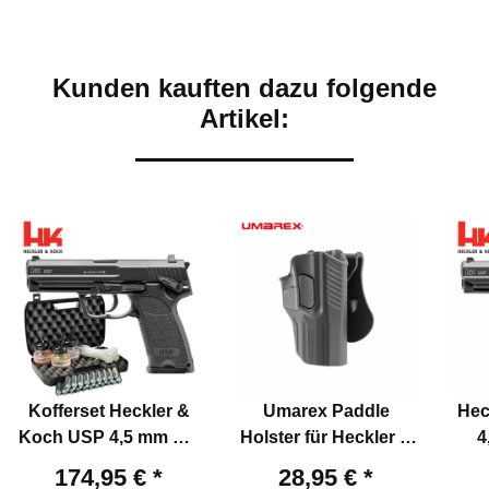
Kunden kauften dazu folgende
Artikel:
Kofferset Heckler &
Umarex Paddle
Hec
Koch USP 4,5 mm BB
Holster für Heckler &
4
Co2-Pistole mit
Koch USP & P8
Pis
174,95 €
*
28,95 €
*