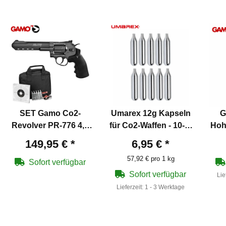
SET Gamo Co2-
Umarex 12g Kapseln
G
Revolver PR-776 4,5
für Co2-Waffen - 10-er
Hohl
mm Diabolo (P18) +
Pack
149,95 €
*
6,95 €
*
Tasche + Co2-
57,92 € pro 1 kg
Kapseln + Diabolos
Sofort verfügbar
Sofort verfügbar
Lie
Lieferzeit:
1 - 3 Werktage