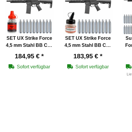
SET UX Strike Force
SET UX Strike Force
Su
4,5 mm Stahl BB Co2
4,5 mm Stahl BB Co2
Fo
Gewehr Blowback
Gewehr Blowback
B
184,95 €
*
183,95 €
*
(P18)
(P18)
B
Sofort verfügbar
Sofort verfügbar
Lie