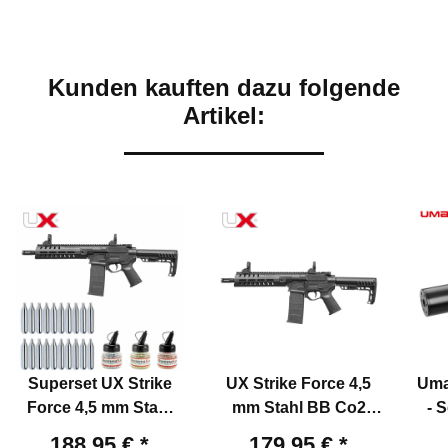
Kunden kauften dazu folgende
Artikel:
Superset UX Strike
UX Strike Force 4,5
Uma
Force 4,5 mm Stahl
mm Stahl BB Co2
- 
BB Co2 Gewehr
Gewehr Blowback
mm
188,95 €
*
179,95 €
*