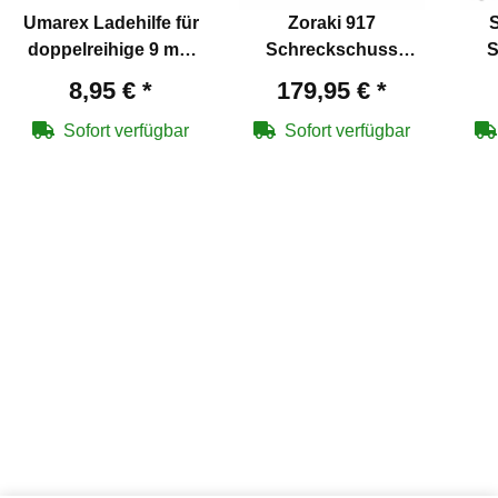
Umarex Ladehilfe für
Zoraki 917
doppelreihige 9 mm
Schreckschuss
S
P.A.K. Magazine
Pistole brüniert 9 mm
Pist
8,95 €
*
179,95 €
*
P.A.K. (P18)
P
Pla
Sofort verfügbar
Sofort verfügbar