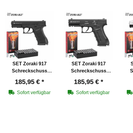
SET Zoraki 917
SET Zoraki 917
Schreckschuss
Schreckschuss
S
Pistole brüniert 9 mm
Pistole
Pis
185,95 €
*
185,95 €
*
P.A.K. (P18) + 50
brüniert/Chrom 9 mm
P
Platzpatronen 9 mm
P.A.K. (P18) + 50
Pla
Sofort verfügbar
Sofort verfügbar
P.A.K.
Platzpatronen 9 mm
P.A.K.