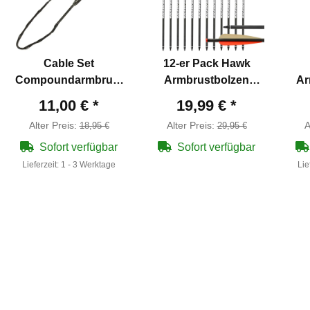
Cable Set
12-er Pack Hawk
Compoundarmbrust
Armbrustbolzen
Ar
Man Kung Hercules
Carbon 20" (50,8 cm)
Kun
11,00 €
*
19,99 €
*
XB55 Serie
ø 8,8 mm
50
Alter Preis:
Alter Preis:
A
18,95 €
29,95 €
SC
Sofort verfügbar
Sofort verfügbar
Lieferzeit:
1 - 3 Werktage
Lie