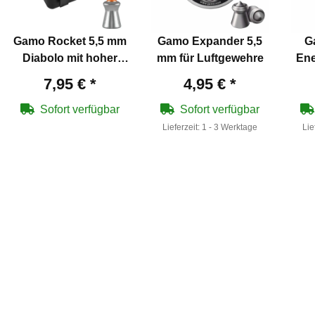
Gamo Rocket 5,5 mm
Gamo Expander 5,5
G
Diabolo mit hoher
mm für Luftgewehre
Ene
Durchschlagskraft
mm
7,95 €
*
4,95 €
*
st
Sofort verfügbar
Sofort verfügbar
Lieferzeit:
1 - 3 Werktage
Lie