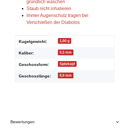
gründlich waschen
Staub nicht inhalieren
Immer Augenschutz tragen bei
Verschießen der Diabolos
Produkteigenschaft
Wert
1,00 g
Kugelgewicht:
5,5 mm
Kaliber:
Spitzkopf
Geschossform:
8,9 mm
Geschosslänge:
Bewertungen