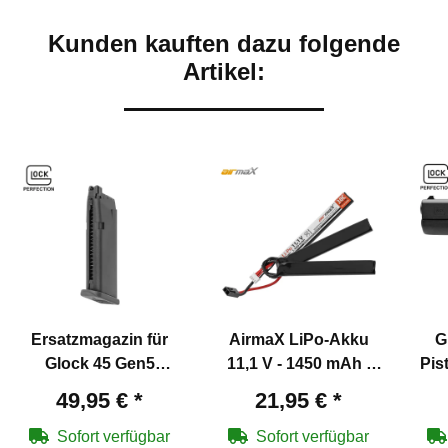
Kunden kauften dazu folgende
Artikel:
Ersatzmagazin für
AirmaX LiPo-Akku
G
Glock 45 Gen5
11,1 V - 1450 mAh -
Pis
Softair-Co2-Pistole
Mini Tamiya Stecker
BB
49,95 €
*
21,95 €
*
Gas Blowback Kaliber
Stick Type
6 mm BB
Sofort verfügbar
Sofort verfügbar