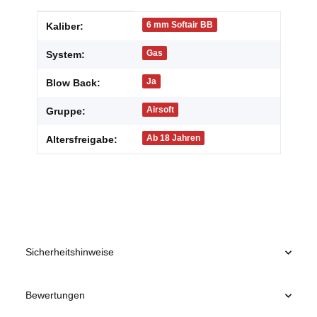
Produkteigenschaft
Wert
6 mm Softair BB
Kaliber:
Gas
System:
Ja
Blow Back:
Airsoft
Gruppe:
Ab 18 Jahren
Altersfreigabe:
Sicherheitshinweise
Bewertungen