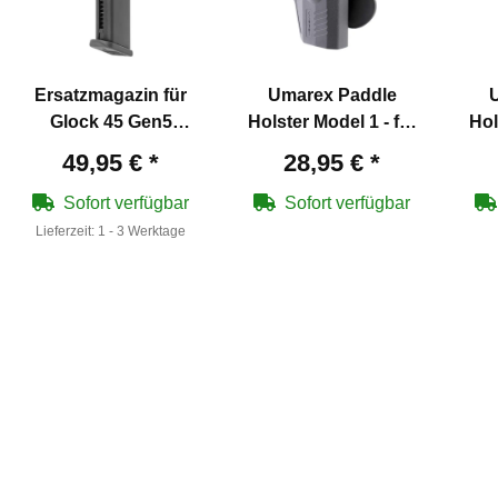
Ersatzmagazin für
Umarex Paddle
Glock 45 Gen5
Holster Model 1 - für
Hol
Softair-Co2-Pistole
Glock Modelle
49,95 €
*
28,95 €
*
Gas Blowback Kaliber
6 mm BB
Sofort verfügbar
Sofort verfügbar
Lieferzeit:
1 - 3 Werktage