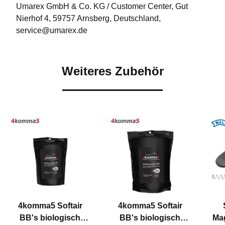
Umarex GmbH & Co. KG / Customer Center, Gut
Nierhof 4, 59757 Arnsberg, Deutschland,
service@umarex.de
Weiteres Zubehör
4komma5 Softair
4komma5 Softair
BB's biologisch
BB's biologisch
Mag