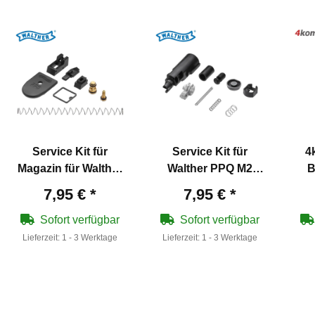
Service Kit für
Service Kit für
4
Magazin für Walther
Walther PPQ M2
B
PPQ M2 Softair-
Softair-Pistole 6 mm
a
7,95 €
*
7,95 €
*
Pistole 6 mm BB Gas
BB Gas Blowback
BB/
Blowback
Sofort verfügbar
Sofort verfügbar
Lieferzeit:
1 - 3 Werktage
Lieferzeit:
1 - 3 Werktage