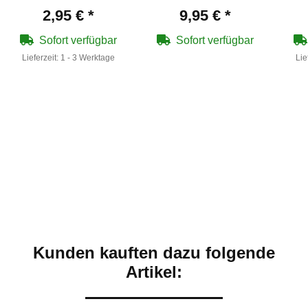
abbaubar - 6 mm
abbaubar - 6 mm
P
2,95 €
*
9,95 €
*
BB/0,20 g/1000 Stück
BB/0,20 g/5000 Stück
Pis
Zipper Bag
Zipper Bag
Sofort verfügbar
Sofort verfügbar
Lieferzeit:
1 - 3 Werktage
Lie
Kunden kauften dazu folgende
Artikel: