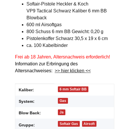
Softair-Pistole Heckler & Koch
VP9 Tactical Schwarz Kaliber 6 mm BB
Blowback
600 ml Airsoftgas
800 Schuss 6 mm BB Gewicht: 0,20 g
Pistolenkoffer Schwarz 30,5 x 19 x 6 cm
ca. 100 Kabelbinder
Frei ab 18 Jahren, Altersnachweis erforderlich!
Information zur Erbringung des
Altersnachweises:
>> hier klicken <<
Produkteigenschaft
Wert
6 mm Softair BB
Kaliber:
Gas
System:
Ja
Blow Back:
Softair Gas
Airsoft
Gruppe: