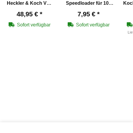
Heckler & Koch VP9
Speedloader für 100
Koch
Softair-Pistole Kaliber
Softair BB Kaliber 6
48,95 €
*
7,95 €
*
6 mm BB Gas
mm
Kal
Blowback
B
Sofort verfügbar
Sofort verfügbar
Lie