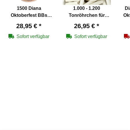
1500 Diana
1.000 - 1.200
Di
Oktoberfest BBs
Tonröhrchen für
Ok
Kaliber 4,4 mm
Schießbuden und
Gen
28,95 €
*
26,95 €
*
verkupfert
Freizeitspaß
Ru
Sofort verfügbar
Sofort verfügbar