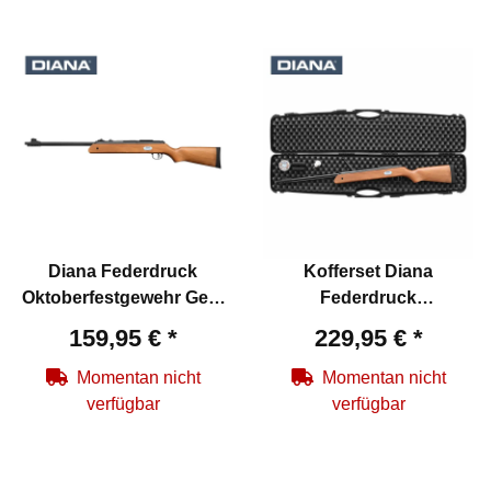
Diana Federdruck
Kofferset Diana
Oktoberfestgewehr Gen.
Federdruck
2 - Luftgewehr Kaliber 4,4
Oktoberfestgewehr Gen.
159,95 €
*
229,95 €
*
mm Rundkugeln (P18)
2 - Luftgewehr Kaliber 4,4
mm Rundkugeln (P18)
Momentan nicht
Momentan nicht
verfügbar
verfügbar