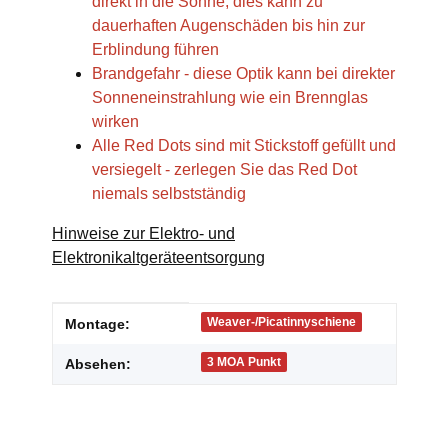
direkt in die Sonne, dies kann zu
dauerhaften Augenschäden bis hin zur
Erblindung führen
Brandgefahr - diese Optik kann bei direkter
Sonneneinstrahlung wie ein Brennglas
wirken
Alle Red Dots sind mit Stickstoff gefüllt und
versiegelt - zerlegen Sie das Red Dot
niemals selbstständig
Hinweise zur Elektro- und
Elektronikaltgeräteentsorgung
Produkteigenschaft
Wert
Weaver-/Picatinnyschiene
Montage:
3 MOA Punkt
Absehen: