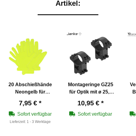
Artikel:
20 Abschießhände
Montageringe GZ25
Ve
Neongelb für
für Optik mit ø 25,4
B
Schießbuden und
mm (1") für 11 mm
7,95 €
*
10,95 €
*
Freizeitspaß
Prismenschiene
Sofort verfügbar
Sofort verfügbar
Lieferzeit:
1 - 3 Werktage