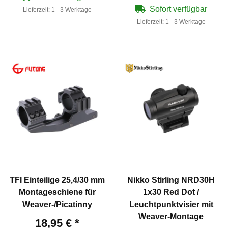
Sofort verfügbar
Lieferzeit:
1 - 3 Werktage
Lieferzeit:
1 - 3 Werktage
TFI Einteilige 25,4/30 mm
Nikko Stirling NRD30H
Montageschiene für
1x30 Red Dot /
Weaver-/Picatinny
Leuchtpunktvisier mit
Weaver-Montage
18,95 €
*