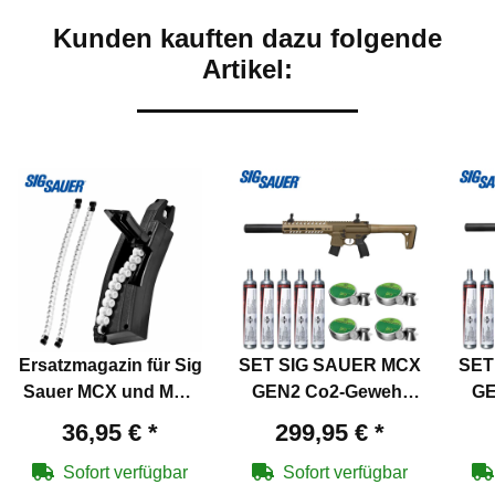
Kunden kauften dazu folgende
Artikel:
Ersatzmagazin für Sig
SET SIG SAUER MCX
SET
Sauer MCX und MPX
GEN2 Co2-Gewehr
GE
Co2-Gewehr
Flat Dark Earth 4,5
S
36,95 €
*
299,95 €
*
mm Diabolo (P18)
Sofort verfügbar
Sofort verfügbar