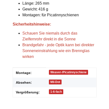
Länge: 265 mm
Gewicht: 416 g
Montagen: für Picatinnyschienen
Sicherheitshinweise:
Schauen Sie niemals durch das
Zielfernrohr direkt in die Sonne
Brandgefahr - jede Optik kann bei direkter
Sonneneinstrahlung wie ein Brennglas
wirken
Produkteigenschaft
Wert
Weaver-/Picatinnyschiene
Montage:
Mil-Dot
Absehen:
1-6-fach
Vergrößerung: